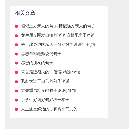
相关文章
​惦记远方亲人的句子(惦记远方亲人的句子
说说)
​女生朋友圈发自拍的说说 自拍配文干净简
短句子
​关于愿身边的亲人一切安好的说说句子(精
选15句)
​感恩节对老师说的句子
​感恩的朋友的句子
​莫言最近很火的一段话(精选23句)
​讽刺太过于自信的句子说说
​丈夫重男轻女的句子说说(20句)
​小学生好词好句好段一本全
​人生还是鲜活的，有热乎气儿的