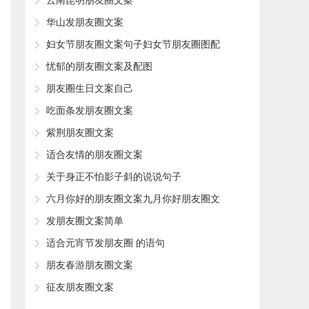
​云南昆明朋友圈文案
​华山发朋友圈文案
​妇女节朋友圈文案句子妇女节朋友圈图配
文(精选99句)
​忧郁的朋友圈文案及配图
​朋友圈生日文案自己
​吃面条发朋友圈文案
​紫荆朋友圈文案
​适合友情的朋友圈文案
​关于身正不怕影子斜的说说句子
​六月你好的朋友圈文案九月你好朋友圈文
案(精选154句)
​发朋友圈文案简单
​适合元宵节发朋友圈 的语句
​朋友春游朋友圈文案
​征友朋友圈文案