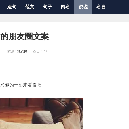
造句
范文
句子
网名
说说
名言
发的朋友圈文案
31
来源：
池词网
点击：
706
感兴趣的一起来看看吧。