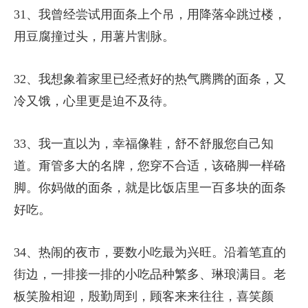
31、我曾经尝试用面条上个吊，用降落伞跳过楼，
用豆腐撞过头，用薯片割脉。
32、我想象着家里已经煮好的热气腾腾的面条，又
冷又饿，心里更是迫不及待。
33、我一直以为，幸福像鞋，舒不舒服您自己知
道。甭管多大的名牌，您穿不合适，该硌脚一样硌
脚。你妈做的面条，就是比饭店里一百多块的面条
好吃。
34、热闹的夜市，要数小吃最为兴旺。沿着笔直的
街边，一排接一排的小吃品种繁多、琳琅满目。老
板笑脸相迎，殷勤周到，顾客来来往往，喜笑颜