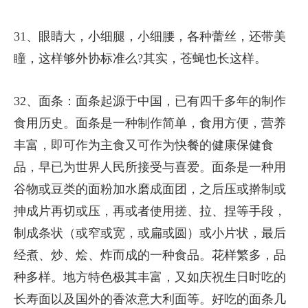
31、眼睛大，小细腿，小细腰，各种蕾丝，还带美
瞳，这样够外协标准么?其实，苍蝇也长这样。
32、面条：面条起源于中国，已有四千多年的制作
食用历史。面条是一种制作简单，食用方便，营养
丰富，即可作为主食又可作为快餐的健康保健食
品，早已为世界人民所接受与喜爱。面条是一种用
谷物或豆类的面粉加水磨成面团，之后压或擀制或
抻成片再切或压，再或者使用搓、拉、捏等手段，
制成条状（或窄或宽，或扁或圆）或小片状，最后
经煮、炒、烩、炸而成的一种食品。花样繁多，品
种多样。地方特色极其丰富，又如庆祝生日时吃的
长寿面以及国外的香浓意大利面等。好吃的面条几