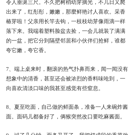
令人垂涎三尺。不久把树梢幼芽摘光，不几日又爬
出来了，红彤彤，嫩嫩，那麼鲜艳讨人喜欢。采香
椿芽啦！父亲用长竿去钩，一枝枝幼芽像雨滴一样
落下来。我端着塑料脸盆去捡，一会儿就装了满满
的一盆，把它分到隔壁邻居和小伙伴们抢鲜，谁都
夸它嫩，夸它香。
7、端上桌来时，翻滚的热气扑鼻而来，闻一闻没有
想象中的清香，甚至还会被浓烈的香料味呛到，一
向喜欢清淡口味的我甚至感觉有些窒息。
8、夏至吃面，自己做的鲜面条，准备一人来碗炸酱
面。面码儿都备好了，俩猴突然改口要吃麻酱面。