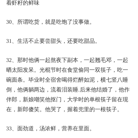
着虾籽的鲜味
30、所谓吃货，就是吃饱了没事做。
31、生活不止要尝甜头，还要吃甜品。
32、那时他俩一起熬夜下副本，一起翘毛邓，一起
晒太阳发呆。光棍节时在食堂偷同一双筷子，吃一
碗面条。毕业时全宿舍喝得烂醉如泥，横七竖八睡
倒，他俩躺两边，流着泪装睡.后来他结婚了，他作
伴郎，新娘嘲笑他抠门，大学时的单根筷子留在现
在，新郎傻笑。他哭了，握着兜里的一根筷子。
33、面劲道，汤浓鲜，营养在里面。