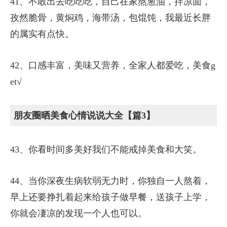
41、不敢出去吃吃吃，自己在家熬葱油，拌凉面，
孜然脆骨，黄焖鸡，海带汤，包馄饨，我最近长胖
的属实有点快。
42、口感丰富，美味又营养，全家人都爱吃，美食g
et√
朋友圈晒美食心情说说大全【篇3】
43、你看时间多美好我们不能戒掉美食和大笑。
44、当你深夜生病软弱无力时，你独自一人熬着，
早上还要挣扎着起来给孩子做早餐，送孩子上学，
你就会凄凉的发现一个人也可以。