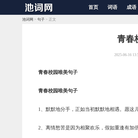
首页
词语
成语
池词网
>
句子
> 正文
​青
2025-06-16 13:
青春校园唯美句子
青春校园唯美句子
1、默默地分手，正如当初默默地相遇。愿这
2、离情愁苦是因为相聚欢乐，假如重逢有加