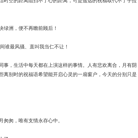
深信时空的距离阻挡不了心的距离，可是遥远的祝福取代不了手拉
那块绿洲，便不再瞻前顾后！
世间谁最风骚、直叫我当仁不让！
老同事，生活中每天都在上演这样的事情。人有悲欢离合，月有阴
些离别时的祝福语希望能开启心灵的一扇窗户，今天的分别只是
岁月匆匆，唯有支情永存心中。