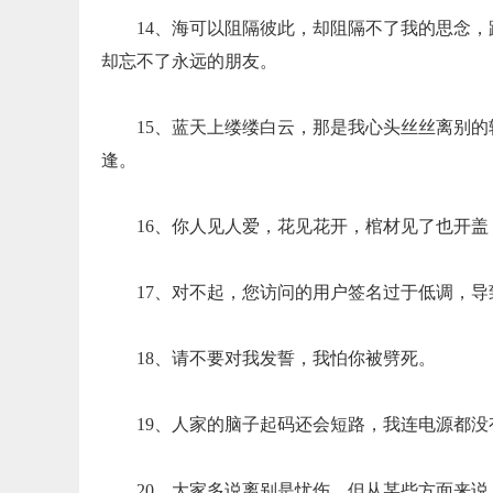
14、海可以阻隔彼此，却阻隔不了我的思念
却忘不了永远的朋友。
15、蓝天上缕缕白云，那是我心头丝丝离别
逢。
16、你人见人爱，花见花开，棺材见了也开盖
17、对不起，您访问的用户签名过于低调，
18、请不要对我发誓，我怕你被劈死。
19、人家的脑子起码还会短路，我连电源都没
20、大家多说离别是忧伤，但从某些方面来