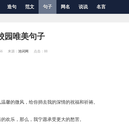
造句
范文
句子
网名
说说
名言
春校园唯美句子
56
来源：
池词网
点击：
88
儿温馨的微风，给你捎去我的深情的祝福和祈祷。
倍的欢乐，那么，我宁愿承受更大的愁苦。