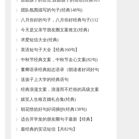
​鼓励孩子的语言,鼓励孩子的话语(经典105
句)
​团队氛围描写的句子(经典148句)
​八月你好的句子，八月你好经典句子(112
句)
​今天是父亲节朋友圈文案推文(经典)
​求爱短信大全(经典)
​英语短句子大全【经典160句】
​中秋节经典文案，中秋节走心文案(82句)
​董卿语录经典励志语录（朗读者好词好句
好段摘抄大全）
​送孩子上大学的经典语句
​经典浪漫文案，浪漫而不烂俗的高级文案
(59句)
​嬉笑人生格言婚礼合集(经典)
​朝花惜拾好句好词摘抄(经典138句)
​适合开学发的朋友圈句子最新【经典】
​最经典的笑话短信【共82句】