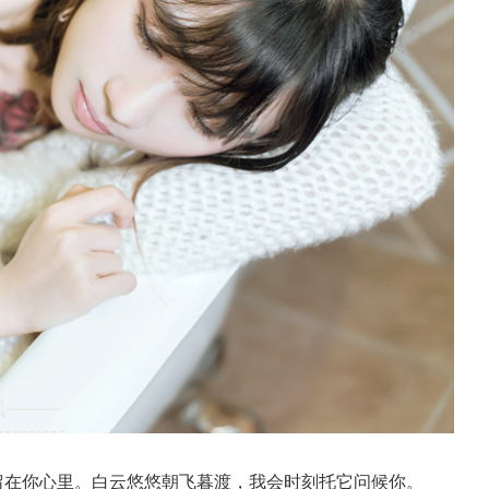
留在你心里。白云悠悠朝飞暮渡，我会时刻托它问候你。