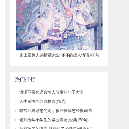
​史上最撩人的情话大全 坏坏的撩人情话100句
热门排行
​浪漫不俗套适合情人节发的句子大全
​人生感悟的经典格言(精选)
​非常经典励志的词，很经典励志经典词句
(60句)
​老师给学小学生的毕业寄语(经典150句)