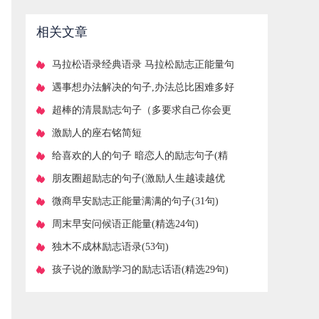
相关文章
​马拉松语录经典语录 马拉松励志正能量句
子
​遇事想办法解决的句子,办法总比困难多好
句
​超棒的清晨励志句子（多要求自己你会更
加独立）
​激励人的座右铭简短
​给喜欢的人的句子 暗恋人的励志句子(精
选72句)
​朋友圈超励志的句子(激励人生越读越优
秀)
​微商早安励志正能量满满的句子(31句)
​周末早安问候语正能量(精选24句)
​独木不成林励志语录(53句)
​孩子说的激励学习的励志话语(精选29句)