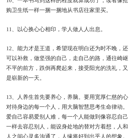
10、一本书写到这样的程度就算成功了，读者像抢
购卫生纸一样一捆一捆地从书店往家里买。
11、以心换心心相印，学人做人人出息。
12、能力才是王道，希望现在明白还为时不晚，还
可以补救，做坚强的自己，走自己的路，通往崎岖
不平的前方，跌倒再爬起来，接受阳光的洗礼，又
是崭新的一天。
13、人养生首先要养心，养脑。要用宽厚仁慈的心
对待身边的每一个人，用大脑智慧思考生命律动。
爱自己容易爱别人难，每一个人能做到像容忍自己
一样去容忍别人，能设身处地的替对方着想，人和
人之间心灵多沟通了，人缘将好到出乎人的想象。