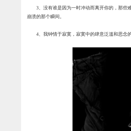
3、没有谁是因为一时冲动而离开你的，那些
崩溃的那个瞬间。
4、我钟情于寂寞，寂寞中的肆意泛滥和思念