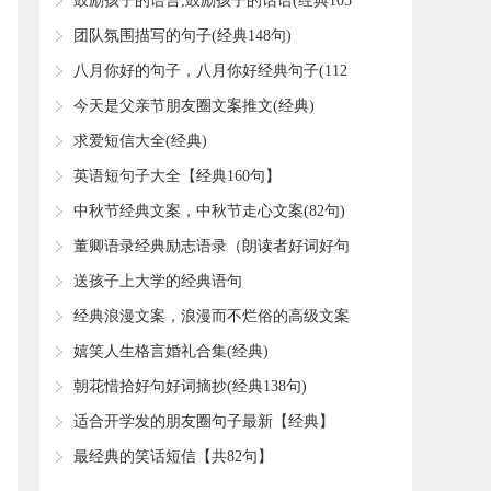
​鼓励孩子的语言,鼓励孩子的话语(经典105
句)
​团队氛围描写的句子(经典148句)
​八月你好的句子，八月你好经典句子(112
句)
​今天是父亲节朋友圈文案推文(经典)
​求爱短信大全(经典)
​英语短句子大全【经典160句】
​中秋节经典文案，中秋节走心文案(82句)
​董卿语录经典励志语录（朗读者好词好句
好段摘抄大全）
​送孩子上大学的经典语句
​经典浪漫文案，浪漫而不烂俗的高级文案
(59句)
​嬉笑人生格言婚礼合集(经典)
​朝花惜拾好句好词摘抄(经典138句)
​适合开学发的朋友圈句子最新【经典】
​最经典的笑话短信【共82句】