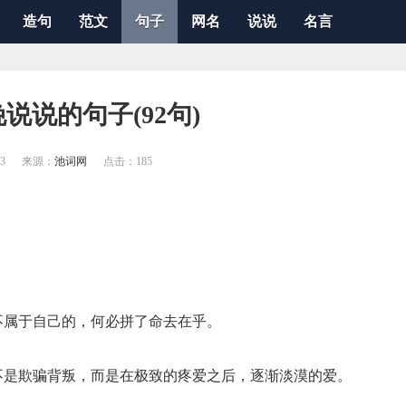
造句
范文
句子
网名
说说
名言
说说的句子(92句)
23
来源：
池词网
点击：
185
不属于自己的，何必拼了命去在乎。
不是欺骗背叛，而是在极致的疼爱之后，逐渐淡漠的爱。