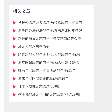
相关文章
​马拉松语录经典语录 马拉松励志正能量句
子
​遇事想办法解决的句子,办法总比困难多好
句
​超棒的清晨励志句子（多要求自己你会更
加独立）
​激励人的座右铭简短
​给喜欢的人的句子 暗恋人的励志句子(精
选72句)
​朋友圈超励志的句子(激励人生越读越优
秀)
​微商早安励志正能量满满的句子(31句)
​周末早安问候语正能量(精选24句)
​独木不成林励志语录(53句)
​孩子说的激励学习的励志话语(精选29句)