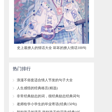
​史上最撩人的情话大全 坏坏的撩人情话100句
热门排行
​浪漫不俗套适合情人节发的句子大全
​人生感悟的经典格言(精选)
​非常经典励志的词，很经典励志经典词句
(60句)
​老师给学小学生的毕业寄语(经典150句)