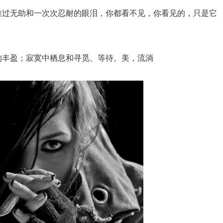
难过无助和一次次忍耐的眼泪，你都看不见，你看见的，只是它
的丰盈；寂寞中栖息和寻觅、等待。美，流淌